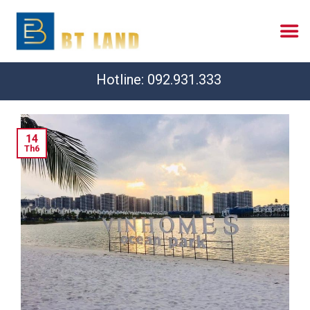
Skip
to
content
Hotline: 092.931.3333
14
Th6