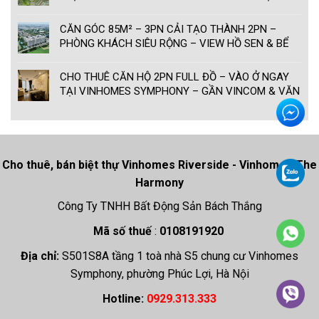
LONG BIÊN
CĂN GÓC 85M² – 3PN CẢI TẠO THÀNH 2PN –
PHÒNG KHÁCH SIÊU RỘNG – VIEW HỒ SEN & BỂ
BƠI TẠI VINHOMES SYMPHONY
CHO THUÊ CĂN HỘ 2PN FULL ĐỒ – VÀO Ở NGAY
TẠI VINHOMES SYMPHONY – GẦN VINCOM & VĂN
PHÒNG VIN
Cho thuê, bán biệt thự Vinhomes Riverside - Vinhomes The
Harmony
Công Ty TNHH Bất Động Sản Bách Thắng
Mã số thuế
:
0108191920
Địa chỉ:
S501S8A tầng 1 toà nhà S5 chung cư Vinhomes
Symphony, phường Phúc Lợi, Hà Nội
Hotline:
0929.313.333