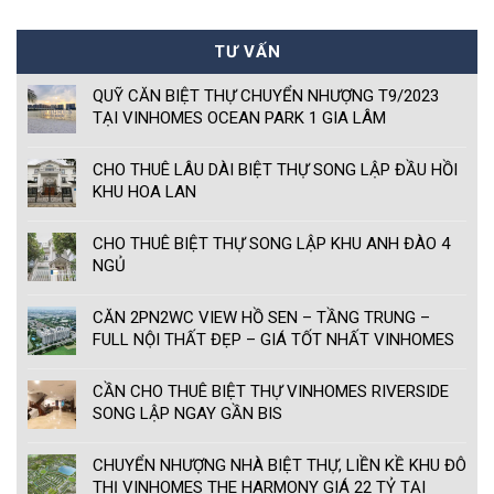
TƯ VẤN
QUỸ CĂN BIỆT THỰ CHUYỂN NHƯỢNG T9/2023
TẠI VINHOMES OCEAN PARK 1 GIA LÂM
CHO THUÊ LÂU DÀI BIỆT THỰ SONG LẬP ĐẦU HỒI
KHU HOA LAN
CHO THUÊ BIỆT THỰ SONG LẬP KHU ANH ĐÀO 4
NGỦ
CĂN 2PN2WC VIEW HỒ SEN – TẦNG TRUNG –
FULL NỘI THẤT ĐẸP – GIÁ TỐT NHẤT VINHOMES
SYMPHONY
CẦN CHO THUÊ BIỆT THỰ VINHOMES RIVERSIDE
SONG LẬP NGAY GẦN BIS
CHUYỂN NHƯỢNG NHÀ BIỆT THỰ, LIỀN KỀ KHU ĐÔ
THỊ VINHOMES THE HARMONY GIÁ 22 TỶ TẠI