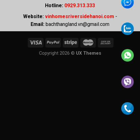
Hotline:
0929.313.333
Website:
vinhomesriversidehanoi.com
-
Email:
bachthangland.vn@gmail.com
Copyright 2026 ©
UX Themes