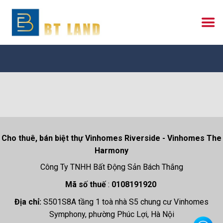
Skip
to
content
Hotline: 092.9
Cho thuê, bán biệt thự Vinhomes Riverside - Vinhomes The
Harmony
Công Ty TNHH Bất Động Sản Bách Thắng
Mã số thuế
:
0108191920
Địa chỉ:
S501S8A tầng 1 toà nhà S5 chung cư Vinhomes
Symphony, phường Phúc Lợi, Hà Nội